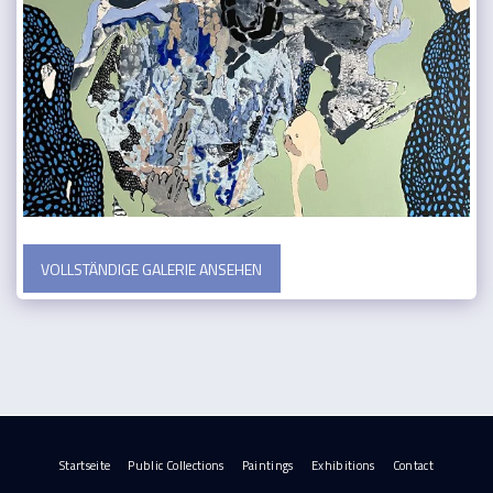
VOLLSTÄNDIGE GALERIE ANSEHEN
Startseite
Public Collections
Paintings
Exhibitions
Contact